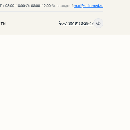
–Пт
08:00–18:00
·
Сб
08:00–12:00
·
Вс выходной
mail@safiamed.ru
кты
+7 (86191) 3-29-47