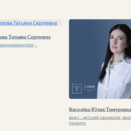
ова Татьяна Сергеевна
риноларинголог, ,
Киселёва Юлия Тимуровна
врач - детский кардиолог, вра
педиатр