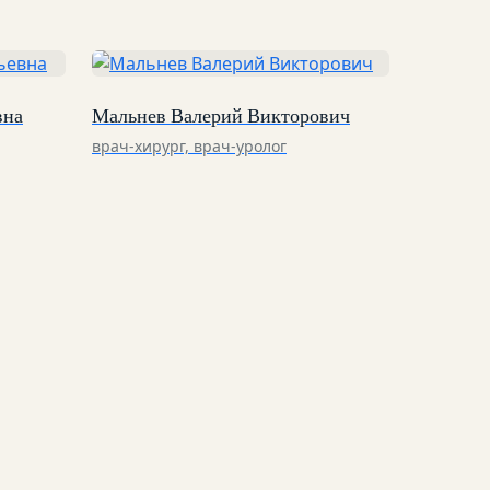
вна
Мальнев Валерий Викторович
врач-хирург, врач-уролог