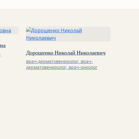
вна
Дорошенко Николай Николаевич
-
врач-дерматовенеролог, врач-
дерматовенеролог, врач-онколог