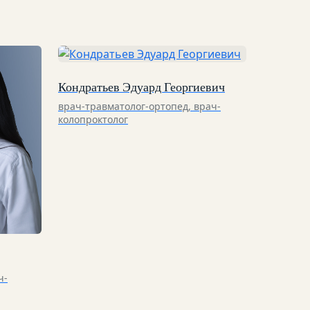
Кондратьев Эдуард Георгиевич
врач-травматолог-ортопед, врач-
колопроктолог
ч-