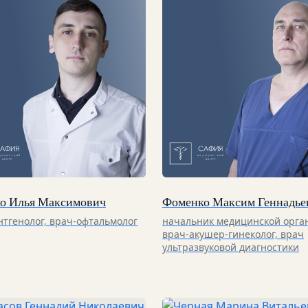
о Илья Максимович
Фоменко Максим Геннадье
нтгенолог, врач-офтальмолог
начальник медицинской орга
врач-акушер-гинеколог, врач
ультразвуковой диагностики