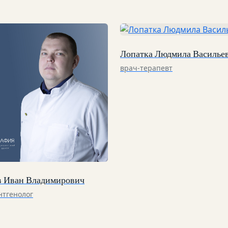
Лопатка Людмила Василье
врач-терапевт
в Иван Владимирович
нтгенолог