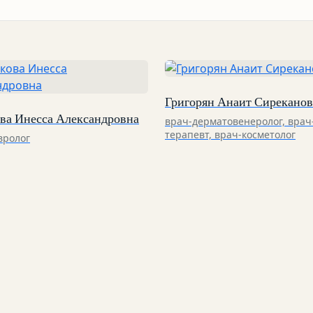
Григорян Анаит Сирекано
ова Инесса Александровна
врач-дерматовенеролог, врач
терапевт, врач-косметолог
вролог