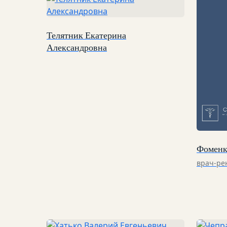
Телятник Екатерина
Александровна
Фоменк
врач-ре