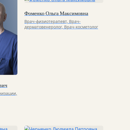
Фоменко Ольга Максимовна
Врач-физиотерапевт, Врач-
дерматовенеролог, Врач-косметолог
вич
низации,