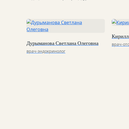
Кирилл
Дурыманова Светлана Олеговна
врач-ото
врач-эндокринолог