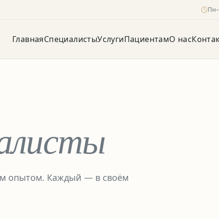
Пн
Главная
Специалисты
Услуги
Пациентам
О нас
Конта
иалисты
м опытом. Каждый — в своём