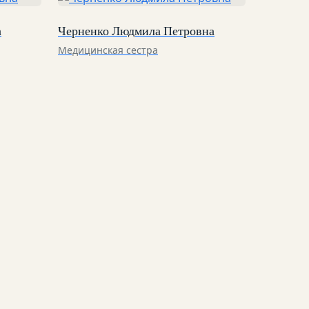
а
Черненко Людмила Петровна
Медицинская сестра